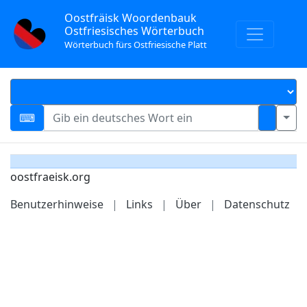
Oostfräisk Woordenbauk
Ostfriesisches Wörterbuch
Wörterbuch fürs Ostfriesische Platt
oostfraeisk.org
Benutzerhinweise
|
Links
|
Über
|
Datenschutz