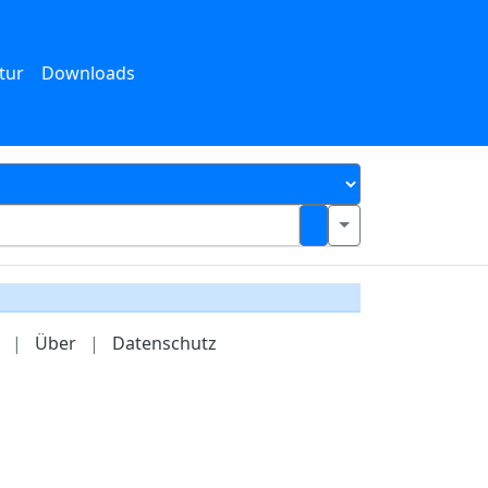
tur
Downloads
|
Über
|
Datenschutz