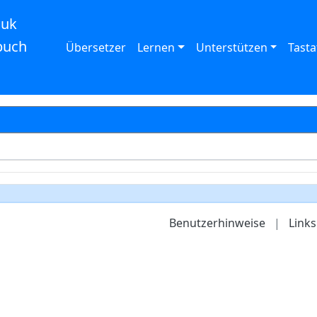
auk
buch
Übersetzer
Lernen
Unterstützen
Tasta
Benutzerhinweise
|
Links