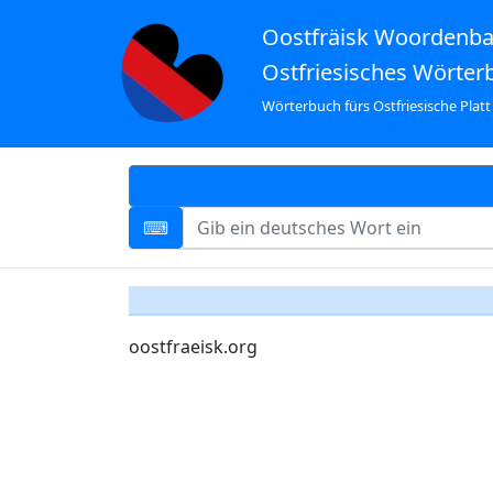
Oostfräisk Woordenb
Ostfriesisches Wörter
Wörterbuch fürs Ostfriesische Platt
oostfraeisk.org