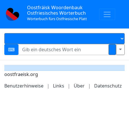
Oostfräisk Woordenbauk
Ostfriesisches Wörterbuch
Wörterbuch fürs Ostfriesische Platt
oostfraeisk.org
Benutzerhinweise
|
Links
|
Über
|
Datenschutz