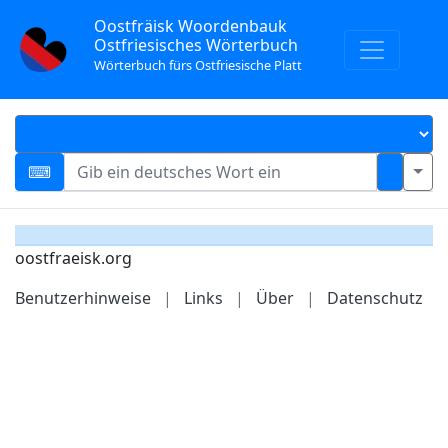
Oostfräisk Woordenbauk
Ostfriesisches Wörterbuch
Wörterbuch fürs Ostfriesische Platt
oostfraeisk.org
Benutzerhinweise
|
Links
|
Über
|
Datenschutz