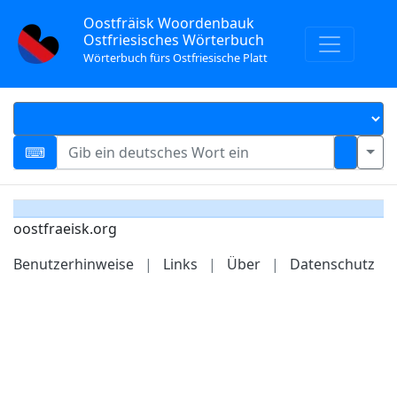
Oostfräisk Woordenbauk
Ostfriesisches Wörterbuch
Wörterbuch fürs Ostfriesische Platt
oostfraeisk.org
Benutzerhinweise
|
Links
|
Über
|
Datenschutz