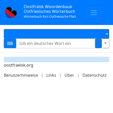
Oostfräisk Woordenbauk
Ostfriesisches Wörterbuch
Wörterbuch fürs Ostfriesische Platt
oostfraeisk.org
Benutzerhinweise
|
Links
|
Über
|
Datenschutz