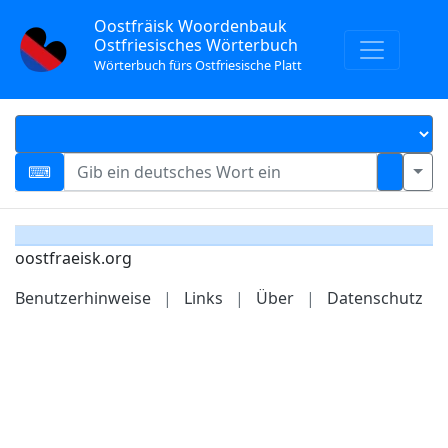
Oostfräisk Woordenbauk
Ostfriesisches Wörterbuch
Wörterbuch fürs Ostfriesische Platt
oostfraeisk.org
Benutzerhinweise
|
Links
|
Über
|
Datenschutz