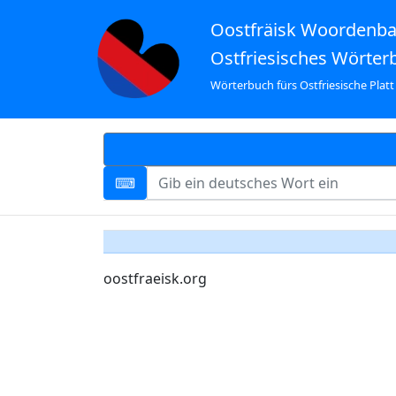
Oostfräisk Woordenb
Ostfriesisches Wörter
Wörterbuch fürs Ostfriesische Platt
oostfraeisk.org