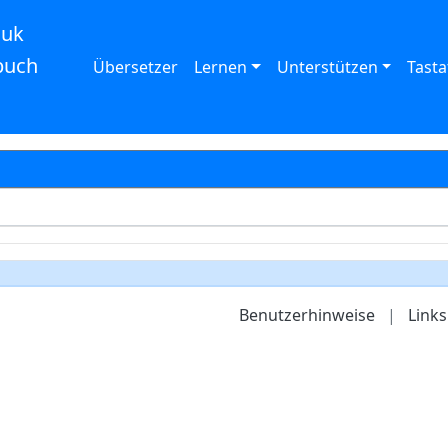
auk
buch
Übersetzer
Lernen
Unterstützen
Tasta
Benutzerhinweise
|
Links