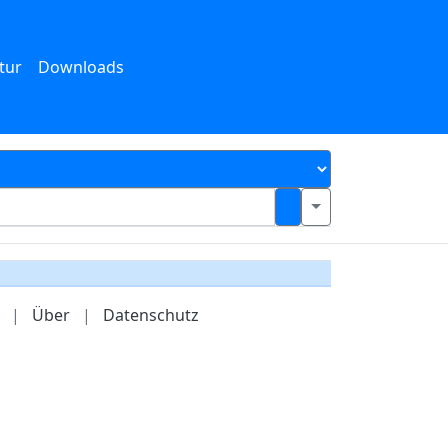
tur
Downloads
|
Über
|
Datenschutz