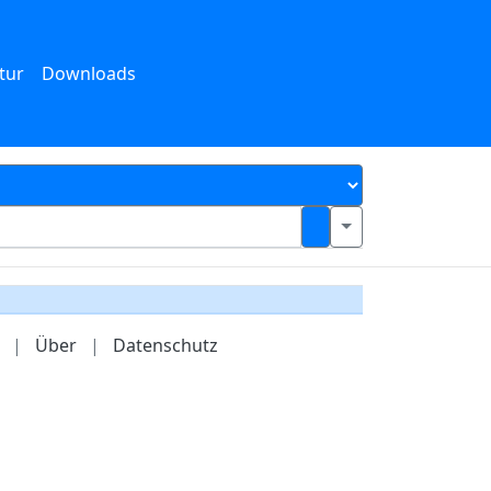
tur
Downloads
|
Über
|
Datenschutz