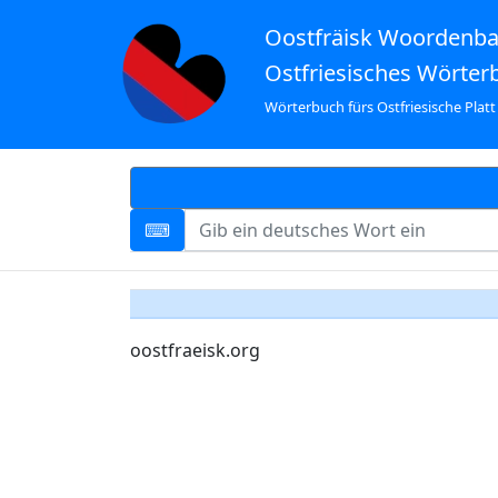
Oostfräisk Woordenb
Ostfriesisches Wörter
Wörterbuch fürs Ostfriesische Platt
oostfraeisk.org