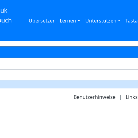
auk
buch
Übersetzer
Lernen
Unterstützen
Tasta
Benutzerhinweise
|
Links