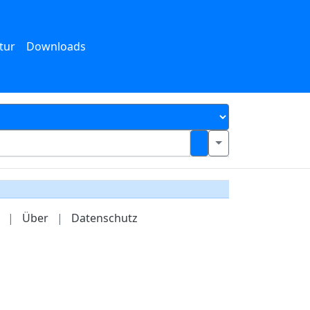
tur
Downloads
|
Über
|
Datenschutz