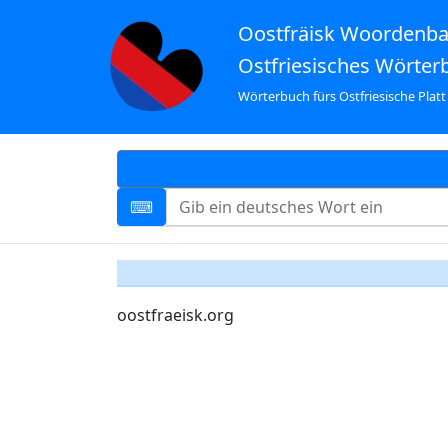
Oostfräisk Woordenb
Ostfriesisches Wörter
Wörterbuch fürs Ostfriesische Platt
oostfraeisk.org