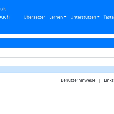
auk
buch
Übersetzer
Lernen
Unterstützen
Tasta
Benutzerhinweise
|
Links