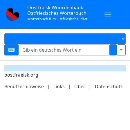
Oostfräisk Woordenbauk
Ostfriesisches Wörterbuch
Wörterbuch fürs Ostfriesische Platt
oostfraeisk.org
Benutzerhinweise
|
Links
|
Über
|
Datenschutz