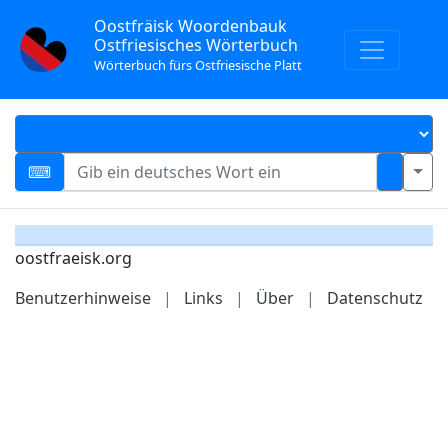
Oostfräisk Woordenbauk
Ostfriesisches Wörterbuch
Wörterbuch fürs Ostfriesische Platt
oostfraeisk.org
Benutzerhinweise
|
Links
|
Über
|
Datenschutz