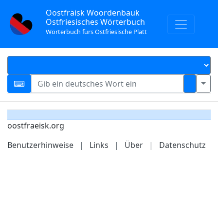
Oostfräisk Woordenbauk
Ostfriesisches Wörterbuch
Wörterbuch fürs Ostfriesische Platt
oostfraeisk.org
Benutzerhinweise
|
Links
|
Über
|
Datenschutz