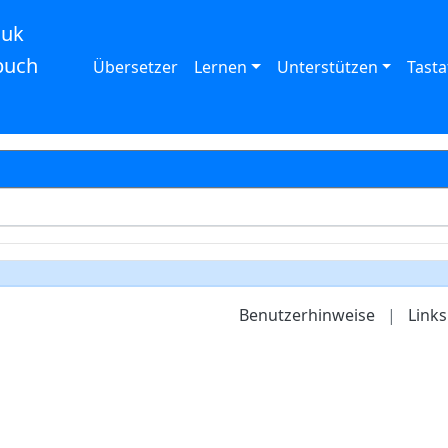
auk
buch
Übersetzer
Lernen
Unterstützen
Tasta
Benutzerhinweise
|
Links