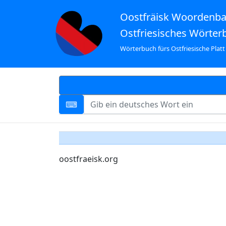
Oostfräisk Woordenb
Ostfriesisches Wörter
Wörterbuch fürs Ostfriesische Platt
oostfraeisk.org