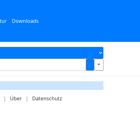
tur
Downloads
|
Über
|
Datenschutz