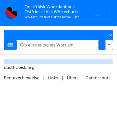
Oostfräisk Woordenbauk
Ostfriesisches Wörterbuch
Wörterbuch fürs Ostfriesische Platt
oostfraeisk.org
Benutzerhinweise
|
Links
|
Über
|
Datenschutz