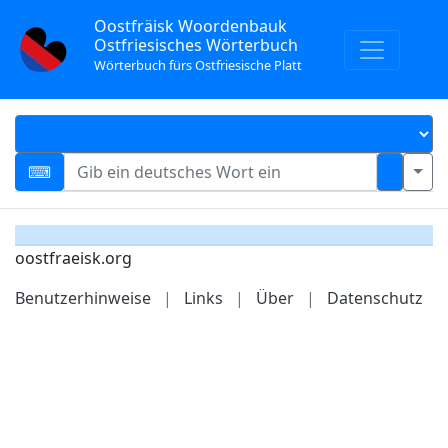
Oostfräisk Woordenbauk
Ostfriesisches Wörterbuch
Wörterbuch fürs Ostfriesische Platt
oostfraeisk.org
Benutzerhinweise
|
Links
|
Über
|
Datenschutz