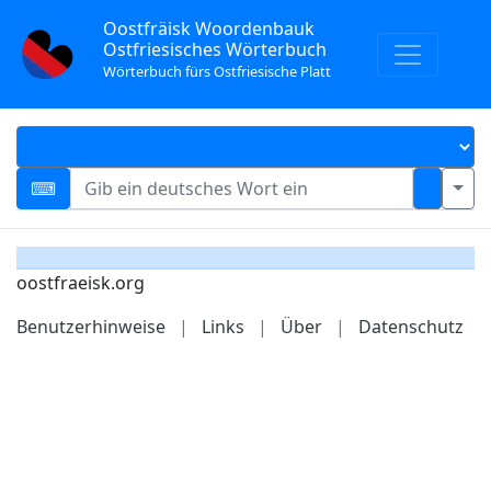
Oostfräisk Woordenbauk
Ostfriesisches Wörterbuch
Wörterbuch fürs Ostfriesische Platt
oostfraeisk.org
Benutzerhinweise
|
Links
|
Über
|
Datenschutz