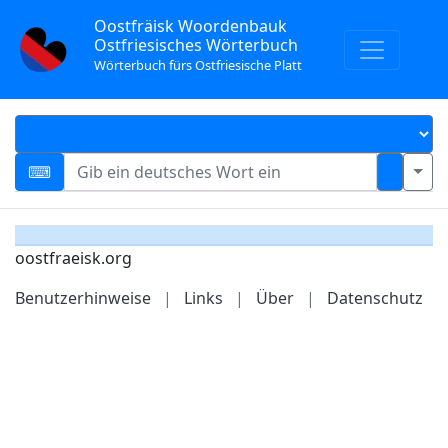
Oostfräisk Woordenbauk
Ostfriesisches Wörterbuch
Wörterbuch fürs Ostfriesische Platt
oostfraeisk.org
Benutzerhinweise
|
Links
|
Über
|
Datenschutz