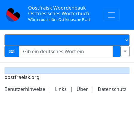
Oostfräisk Woordenbauk
Ostfriesisches Wörterbuch
Wörterbuch fürs Ostfriesische Platt
oostfraeisk.org
Benutzerhinweise
|
Links
|
Über
|
Datenschutz