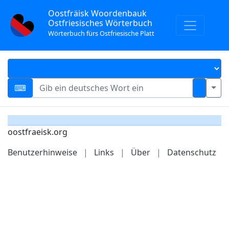
Oostfräisk Woordenbauk
Ostfriesisches Wörterbuch
Wörterbuch fürs Ostfriesische Platt
oostfraeisk.org
Benutzerhinweise
|
Links
|
Über
|
Datenschutz