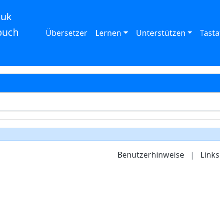
auk
buch
Übersetzer
Lernen
Unterstützen
Tasta
Benutzerhinweise
|
Links