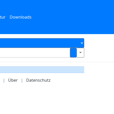
tur
Downloads
|
Über
|
Datenschutz