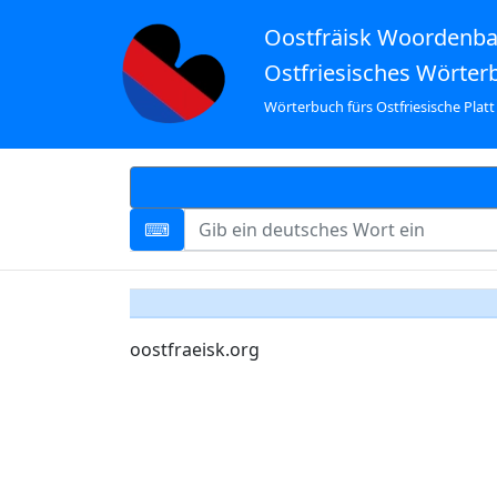
Oostfräisk Woordenb
Ostfriesisches Wörter
Wörterbuch fürs Ostfriesische Platt
oostfraeisk.org