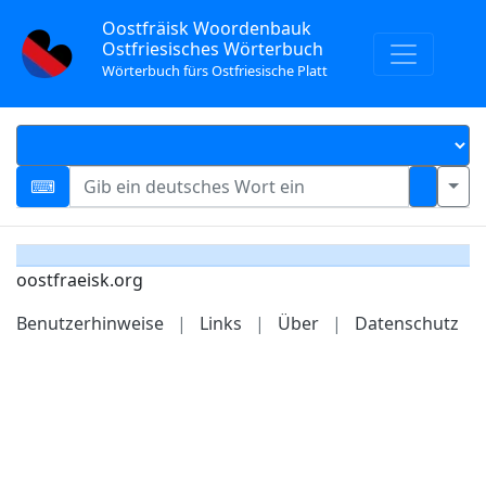
Oostfräisk Woordenbauk
Ostfriesisches Wörterbuch
Wörterbuch fürs Ostfriesische Platt
oostfraeisk.org
Benutzerhinweise
|
Links
|
Über
|
Datenschutz