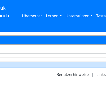
auk
buch
Übersetzer
Lernen
Unterstützen
Tasta
Benutzerhinweise
|
Links