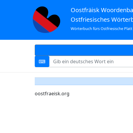
Oostfräisk Woordenb
Ostfriesisches Wörter
Wörterbuch fürs Ostfriesische Platt
oostfraeisk.org