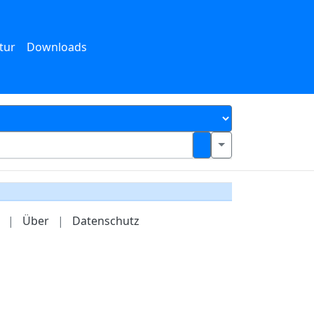
tur
Downloads
|
Über
|
Datenschutz