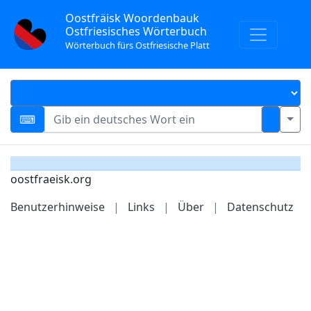
Oostfräisk Woordenbauk
Ostfriesisches Wörterbuch
Wörterbuch fürs Ostfriesische Platt
oostfraeisk.org
Benutzerhinweise
|
Links
|
Über
|
Datenschutz