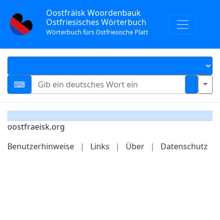
Oostfräisk Woordenbauk
Ostfriesisches Wörterbuch
Wörterbuch fürs Ostfriesische Platt
oostfraeisk.org
Benutzerhinweise
|
Links
|
Über
|
Datenschutz