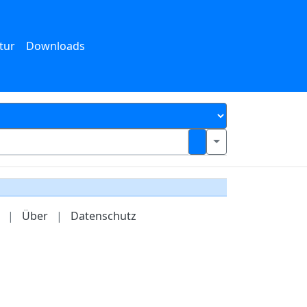
tur
Downloads
|
Über
|
Datenschutz