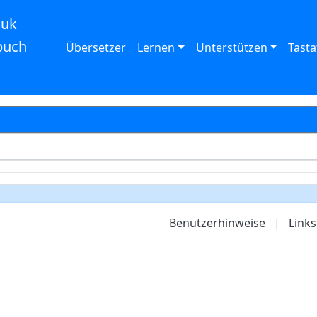
auk
buch
Übersetzer
Lernen
Unterstützen
Tasta
Benutzerhinweise
|
Links