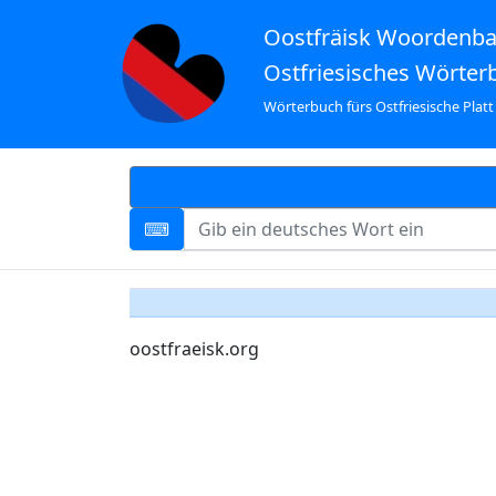
Oostfräisk Woordenb
Ostfriesisches Wörter
Wörterbuch fürs Ostfriesische Platt
oostfraeisk.org