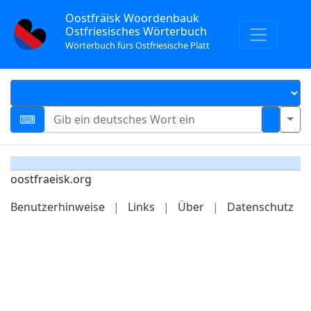
Oostfräisk Woordenbauk
Ostfriesisches Wörterbuch
Wörterbuch fürs Ostfriesische Platt
oostfraeisk.org
Benutzerhinweise
|
Links
|
Über
|
Datenschutz