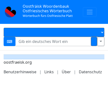
Oostfräisk Woordenbauk
Ostfriesisches Wörterbuch
Wörterbuch fürs Ostfriesische Platt
oostfraeisk.org
Benutzerhinweise
|
Links
|
Über
|
Datenschutz