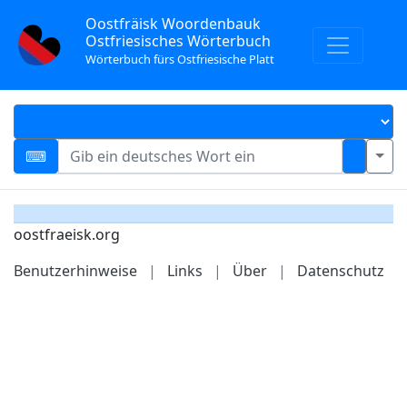
Oostfräisk Woordenbauk
Ostfriesisches Wörterbuch
Wörterbuch fürs Ostfriesische Platt
oostfraeisk.org
Benutzerhinweise
|
Links
|
Über
|
Datenschutz