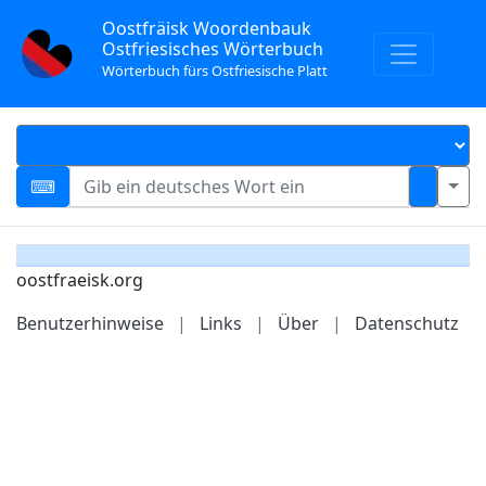
Oostfräisk Woordenbauk
Ostfriesisches Wörterbuch
Wörterbuch fürs Ostfriesische Platt
oostfraeisk.org
Benutzerhinweise
|
Links
|
Über
|
Datenschutz