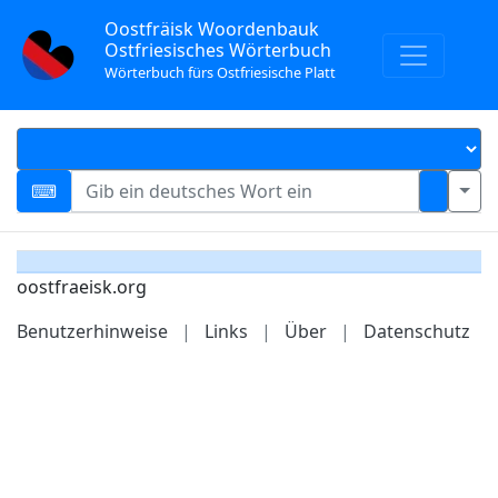
Oostfräisk Woordenbauk
Ostfriesisches Wörterbuch
Wörterbuch fürs Ostfriesische Platt
oostfraeisk.org
Benutzerhinweise
|
Links
|
Über
|
Datenschutz