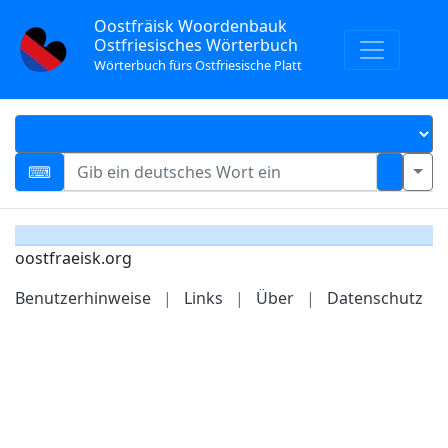
Oostfräisk Woordenbauk
Ostfriesisches Wörterbuch
Wörterbuch fürs Ostfriesische Platt
oostfraeisk.org
Benutzerhinweise
|
Links
|
Über
|
Datenschutz