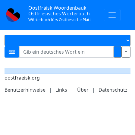
Oostfräisk Woordenbauk
Ostfriesisches Wörterbuch
Wörterbuch fürs Ostfriesische Platt
oostfraeisk.org
Benutzerhinweise
|
Links
|
Über
|
Datenschutz