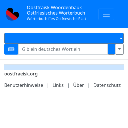
Oostfräisk Woordenbauk
Ostfriesisches Wörterbuch
Wörterbuch fürs Ostfriesische Platt
oostfraeisk.org
Benutzerhinweise
|
Links
|
Über
|
Datenschutz