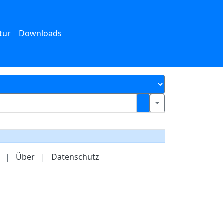
tur
Downloads
|
Über
|
Datenschutz