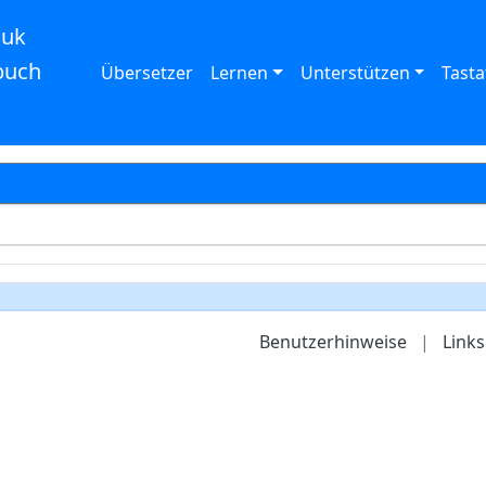
auk
buch
Übersetzer
Lernen
Unterstützen
Tasta
Benutzerhinweise
|
Links