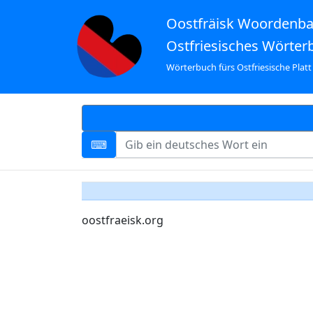
Oostfräisk Woordenb
Ostfriesisches Wörter
Wörterbuch fürs Ostfriesische Platt
oostfraeisk.org