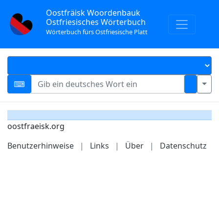
Oostfräisk Woordenbauk
Ostfriesisches Wörterbuch
Wörterbuch fürs Ostfriesische Platt
oostfraeisk.org
Benutzerhinweise
|
Links
|
Über
|
Datenschutz