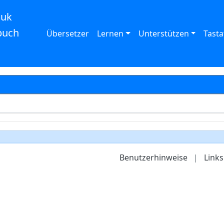
auk
buch
Übersetzer
Lernen
Unterstützen
Tasta
Benutzerhinweise
|
Links