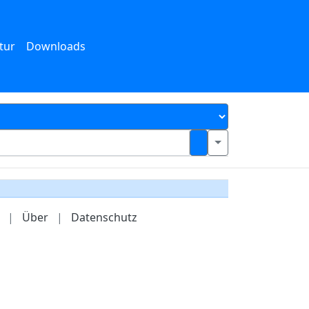
tur
Downloads
|
Über
|
Datenschutz