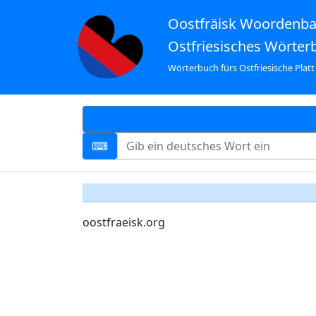
Oostfräisk Woordenb
Ostfriesisches Wörter
Wörterbuch fürs Ostfriesische Platt
oostfraeisk.org