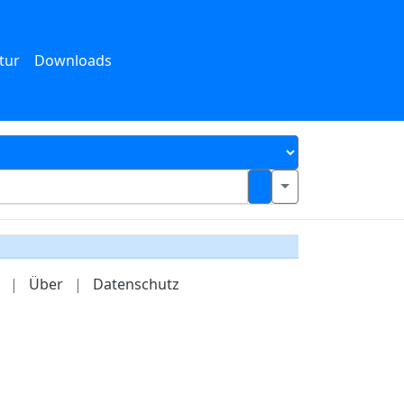
tur
Downloads
|
Über
|
Datenschutz