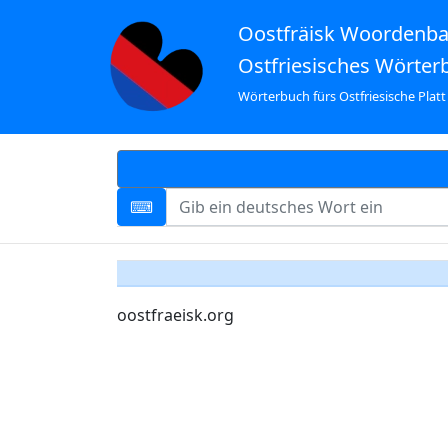
Oostfräisk Woordenb
Ostfriesisches Wörter
Wörterbuch fürs Ostfriesische Platt
oostfraeisk.org