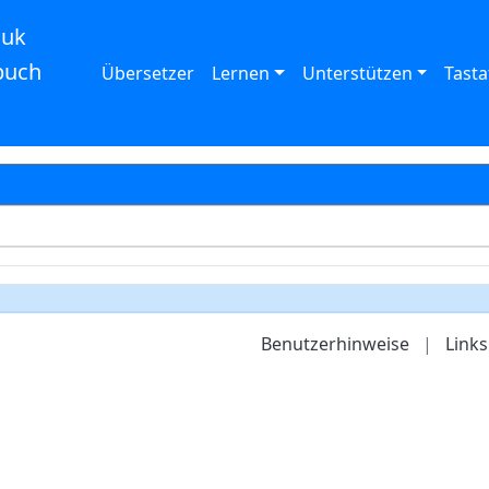
auk
buch
Übersetzer
Lernen
Unterstützen
Tasta
Benutzerhinweise
|
Links