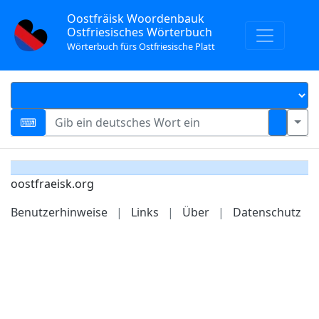
Oostfräisk Woordenbauk
Ostfriesisches Wörterbuch
Wörterbuch fürs Ostfriesische Platt
oostfraeisk.org
Benutzerhinweise
|
Links
|
Über
|
Datenschutz