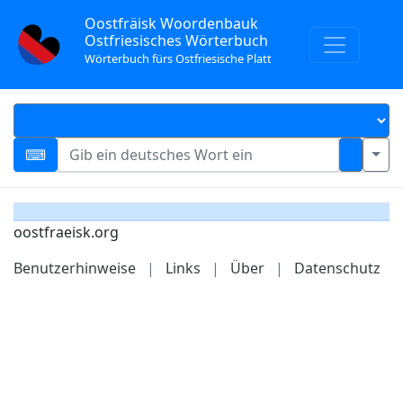
Oostfräisk Woordenbauk
Ostfriesisches Wörterbuch
Wörterbuch fürs Ostfriesische Platt
oostfraeisk.org
Benutzerhinweise
|
Links
|
Über
|
Datenschutz