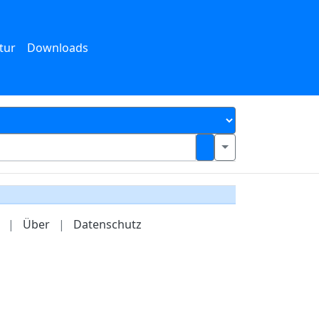
tur
Downloads
|
Über
|
Datenschutz