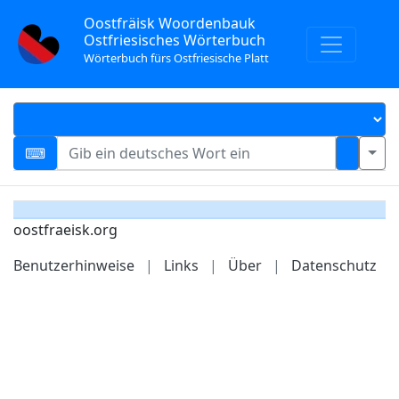
Oostfräisk Woordenbauk
Ostfriesisches Wörterbuch
Wörterbuch fürs Ostfriesische Platt
oostfraeisk.org
Benutzerhinweise
|
Links
|
Über
|
Datenschutz