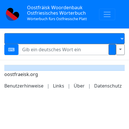
Oostfräisk Woordenbauk
Ostfriesisches Wörterbuch
Wörterbuch fürs Ostfriesische Platt
oostfraeisk.org
Benutzerhinweise
|
Links
|
Über
|
Datenschutz