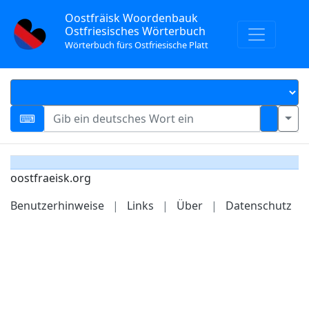
Oostfräisk Woordenbauk
Ostfriesisches Wörterbuch
Wörterbuch fürs Ostfriesische Platt
oostfraeisk.org
Benutzerhinweise
|
Links
|
Über
|
Datenschutz