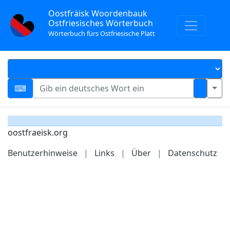
Oostfräisk Woordenbauk
Ostfriesisches Wörterbuch
Wörterbuch fürs Ostfriesische Platt
oostfraeisk.org
Benutzerhinweise
|
Links
|
Über
|
Datenschutz