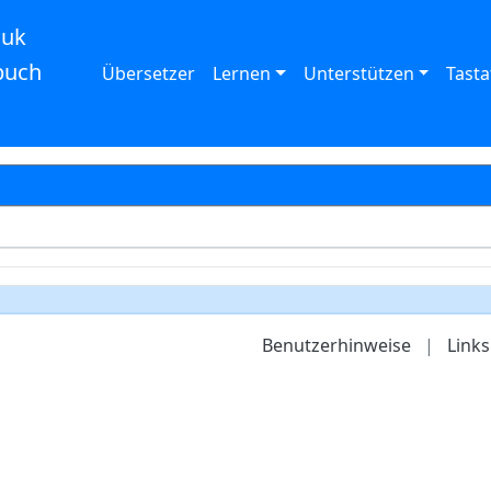
auk
buch
Übersetzer
Lernen
Unterstützen
Tasta
Benutzerhinweise
|
Links