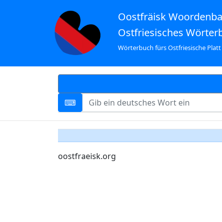
Oostfräisk Woordenb
Ostfriesisches Wörter
Wörterbuch fürs Ostfriesische Platt
oostfraeisk.org