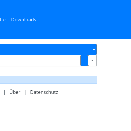
tur
Downloads
|
Über
|
Datenschutz