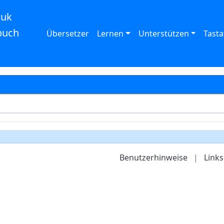
auk
buch
Übersetzer
Lernen
Unterstützen
Tasta
Benutzerhinweise
|
Links