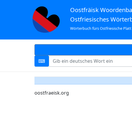
Oostfräisk Woordenb
Ostfriesisches Wörter
Wörterbuch fürs Ostfriesische Platt
oostfraeisk.org