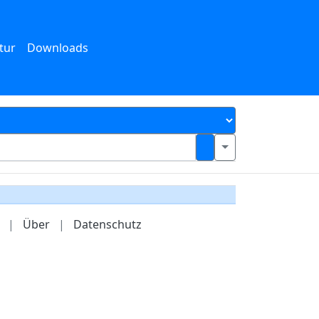
tur
Downloads
|
Über
|
Datenschutz