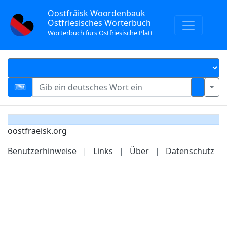
Oostfräisk Woordenbauk
Ostfriesisches Wörterbuch
Wörterbuch fürs Ostfriesische Platt
oostfraeisk.org
Benutzerhinweise
|
Links
|
Über
|
Datenschutz