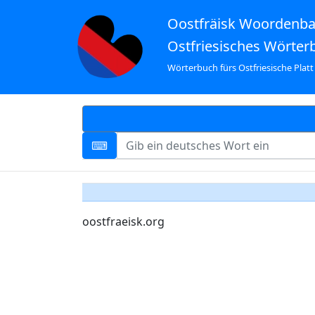
Oostfräisk Woordenb
Ostfriesisches Wörter
Wörterbuch fürs Ostfriesische Platt
oostfraeisk.org