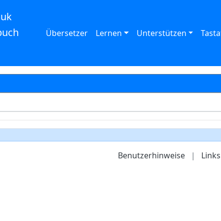
auk
buch
Übersetzer
Lernen
Unterstützen
Tasta
Benutzerhinweise
|
Links