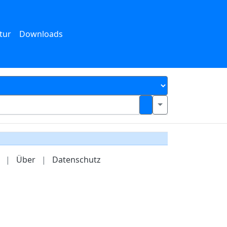
tur
Downloads
|
Über
|
Datenschutz