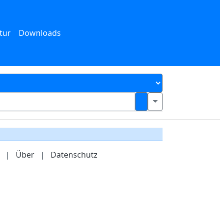
tur
Downloads
|
Über
|
Datenschutz