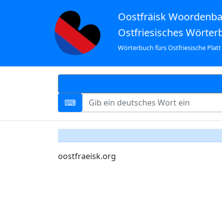
Oostfräisk Woordenb
Ostfriesisches Wörter
Wörterbuch fürs Ostfriesische Platt
oostfraeisk.org