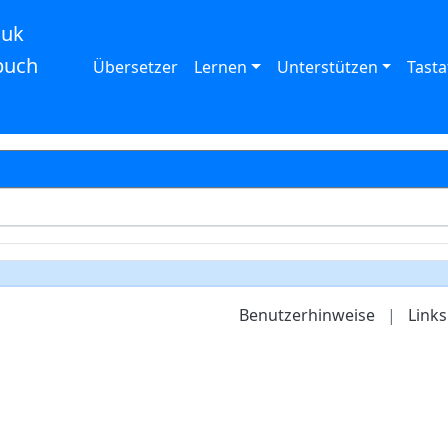
auk
buch
Übersetzer
Lernen
Unterstützen
Tasta
Benutzerhinweise
|
Links